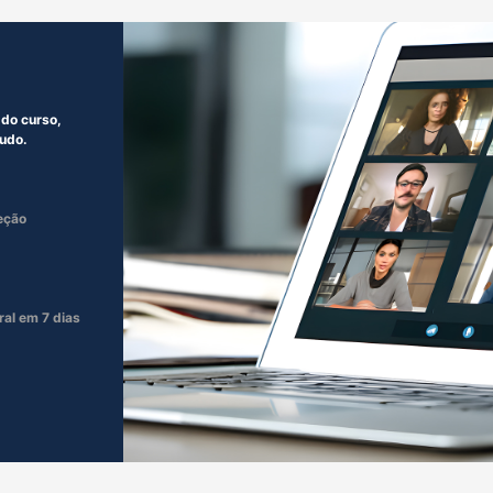
do curso,
tudo.
eção
al em 7 dias