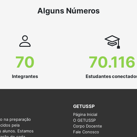
Alguns Números
70
70.116
Integrantes
Estudantes conectado
GETUSSP
Página Inicial
do na preparação
O GETUSSP
cidos pela
Corpo Docente
s alunos. Estamos
Fale Conosco
ração de cada