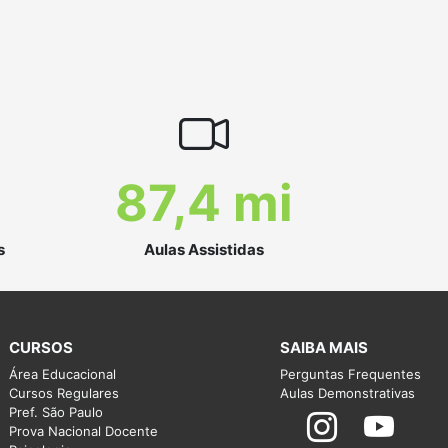
87,4 mi
s
Aulas Assistidas
CURSOS
SAIBA MAIS
Área Educacional
Perguntas Frequentes
Cursos Regulares
Aulas Demonstrativas
Pref. São Paulo
Prova Nacional Docente