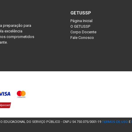
GETUSSP
Página Inicial
na preparação para
O GETUSSP
la excelência
Corpo Docente
tamos comprometidos
Fale Conosco
ante.
 EDUCACIONAL DO SERVIÇO PÚBLICO - CNPJ 54.750.075/0001-19
TERMOS DE USO
E